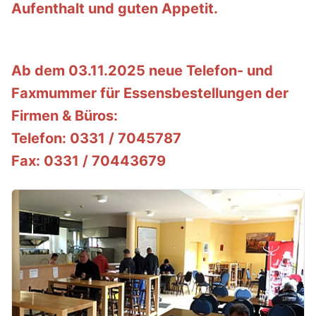
Aufenthalt und guten Appetit.
Ab dem 03.11.2025 neue Telefon- und
Faxmummer für Essensbestellungen der
Firmen & Büros:
Telefon:
0331 / 7045787
Fax:
0331 / 70443679